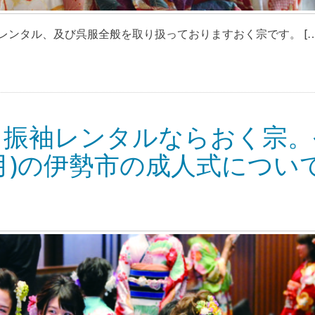
ンタル、及び呉服全般を取り扱っておりますおく宗です。 […
・振袖レンタルならおく宗。
月)の伊勢市の成人式につい