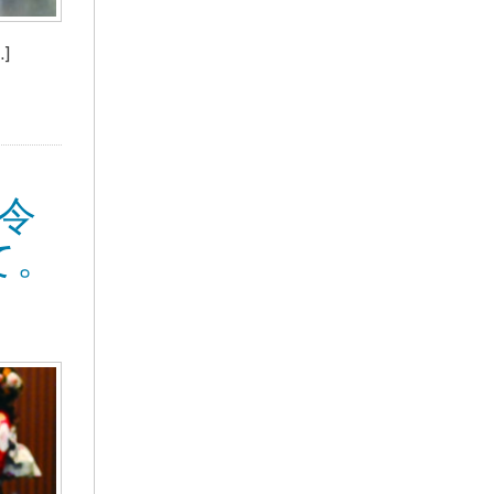
]
令
て。