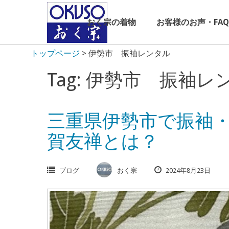
Skip
to
おく宗の着物
お客様のお声・FAQ
content
トップページ
>
伊勢市 振袖レンタル
Tag: 伊勢市 振袖レ
三重県伊勢市で振袖
賀友禅とは？
ブログ
おく宗
2024年8月23日