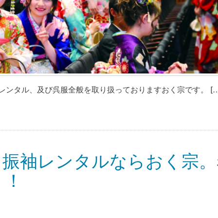
ンタル、及び呉服全般を取り扱っておりますおく宗です。 […
・振袖レンタルならおく宗。
う！