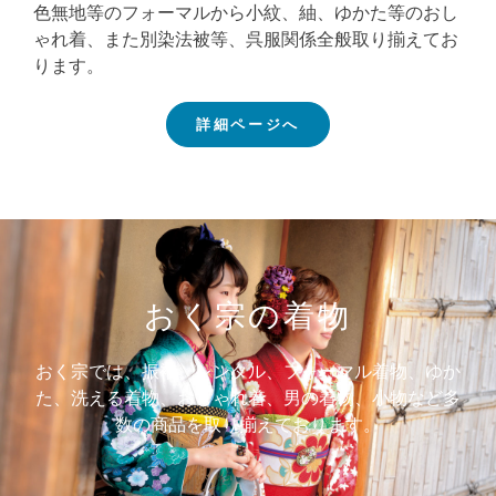
色無地等のフォーマルから小紋、紬、ゆかた等のおし
ゃれ着、また別染法被等、呉服関係全般取り揃えてお
ります。
詳細ページへ
おく宗の着物
おく宗では、振袖、レンタル、フォーマル着物、ゆか
た、洗える着物、おしゃれ着、男の着物、小物など多
数の商品を取り揃えております。