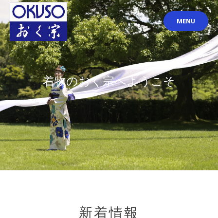
Skip
to
MENU
content
着物のおく宗へようこそ
新着情報