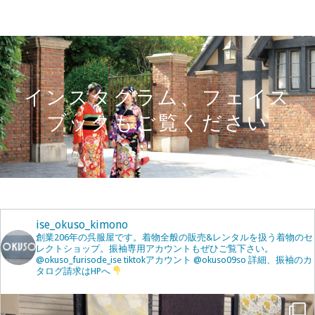
インスタグラム、フェイス
ブックもご覧ください
ise_okuso_kimono
創業206年の呉服屋です。着物全般の販売&レンタルを扱う着物のセ
レクトショップ。振袖専用アカウントもぜひご覧下さい。
@okuso_furisode_ise
tiktokアカウント
@okuso09so
詳細、振袖のカ
タログ請求はHPへ