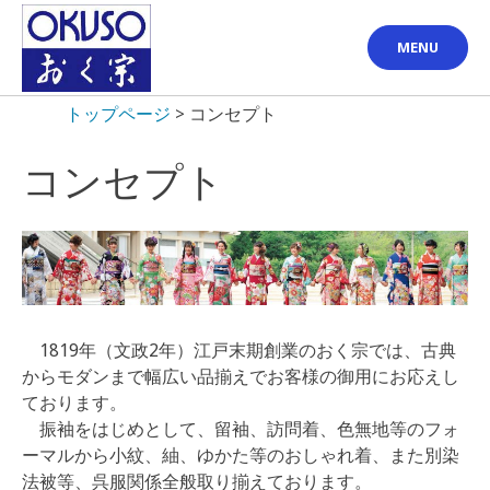
Skip
to
MENU
content
トップページ
>
コンセプト
コンセプト
1819年（文政2年）江戸末期創業のおく宗では、古典
からモダンまで幅広い品揃えでお客様の御用にお応えし
ております。
振袖をはじめとして、留袖、訪問着、色無地等のフォ
ーマルから小紋、紬、ゆかた等のおしゃれ着、また別染
法被等、呉服関係全般取り揃えております。