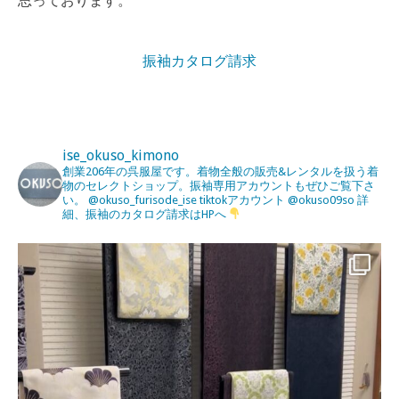
思っております。
振袖カタログ請求
ise_okuso_kimono
創業206年の呉服屋です。着物全般の販売&レンタルを扱う着
物のセレクトショップ。振袖専用アカウントもぜひご覧下さ
い。
@okuso_furisode_ise
tiktokアカウント
@okuso09so
詳
細、振袖のカタログ請求はHPへ