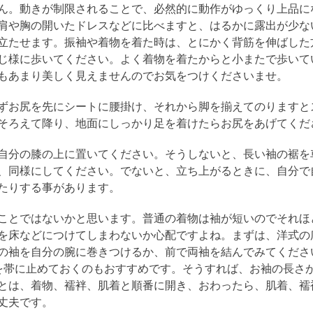
ん。動きが制限されることで、必然的に動作がゆっくり上品に
肩や胸の開いたドレスなどに比べますと、はるかに露出が少な
立たせます。振袖や着物を着た時は、とにかく背筋を伸ばした
じ様に歩いてください。よく着物を着たからと小またで歩いて
もあまり美しく見えませんのでお気をつけくださいませ。
ずお尻を先にシートに腰掛け、それから脚を揃えてのりますと
そろえて降り、地面にしっかり足を着けたらお尻をあげてくだ
自分の膝の上に置いてください。そうしないと、長い袖の裾を
、同様にしてください。でないと、立ち上がるときに、自分で
たりする事があります。
ことではないかと思います。普通の着物は袖が短いのでそれほ
を床などにつけてしまわないか心配ですよね。まずは、洋式の
の袖を自分の腕に巻きつけるか、前で両袖を結んでみてくださ
を帯に止めておくのもおすすめです。そうすれば、お袖の長さ
とは、着物、襦袢、肌着と順番に開き、おわったら、肌着、襦
丈夫です。