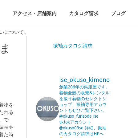
アクセス・店舗案内
カタログ請求
ブログ
いについて。
ま
振袖カタログ請求
ise_okuso_kimono
創業206年の呉服屋です。
着物全般の販売&レンタル
を扱う着物のセレクトシ
着物を
ョップ。振袖専用アカウ
ントもぜひご覧下さい。
たれる
@okuso_furisode_ise
。で
tiktokアカウント
振袖や
@okuso09so
詳細、振袖
のカタログ請求はHPへ
着た時