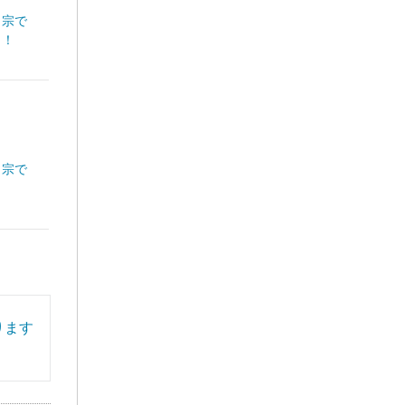
く宗で
！！
く宗で
ります