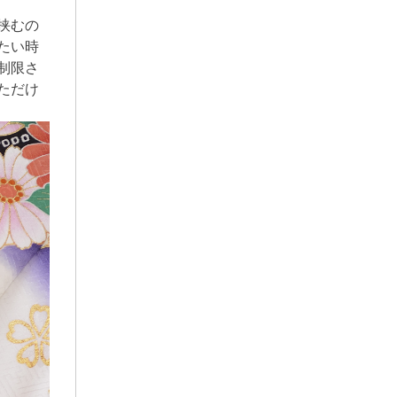
挟むの
たい時
制限さ
ただけ