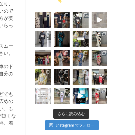
なり、
いので
方が美
いらっ
スムー
さい。
車のド
自分の
どでも
広めの
い。も
さらに読み込む
が短くな
袢、着
Instagram でフォロー