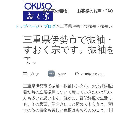
Skip
to
おく宗の着物
お客様のお声・FAQ
content
トップページ
>
ブログ
>
三重県伊勢市で振袖・振袖レ
三重県伊勢市で振袖
すおく宗です。振袖
て。
ブログ
okuso
2018年11月26日
三重県伊勢市で振袖・振袖レンタル、および呉服
着た時の立居振舞について綴っていきたいと思い
方も多いと思います。確かに、普段洋服で生活し
も、その反面、帯をきゅっと締めてもらうと、背
その他の着物も美しい色柄はもちろんのこと、非