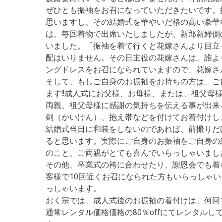
ぜひとも振袖をお召になっていただきたいです。
思いますし、その結婚式を華やいだ格の高い豪華
は、毎回着物で出席いたしましたが、新郎新婦側
いました。「振袖を着て行くと花嫁さんより目立
配はいりません。その日主役の花嫁さんは、誰よ
ングドレスをお召になられていますので、花嫁さ
そして、もしご自身のお振袖をお持ちの方は、ご
ます!!成人式にお父様、お母様、または、祖父
両親、祖父母様に感謝の気持ちを伝える事が出来
剣（かいけん）、抱え帯などを付けてお着付けし
結婚式当日に和装をしないのであれば、前撮りだ
ると思います。実際にご自身のお振袖をご自身の
のこと、ご両親がとても喜んでいらっしゃいまし
その他、卒業式の袴に合わせたり、謝恩会でも着
客様で10回近くお召になられた方もいらっしゃ
っしゃいます。
おく宗では、成人式後のお振袖の着付けは、何回
通常レンタル価格価格の80％offにてレンタル