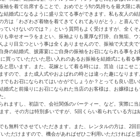
振袖を着て出席することで、おめでとう!!の気持ちを最大限に
な結婚式になるように盛り立てる事ができます。私も友人の結
の方は「わざわざ着物を着てきてくれてありがとう」と喜んで
っていけないのでは？」という質問もよく受けますが、全くそ
りも幸せオーラをまとい、振袖よりも重厚な打掛、白無垢、ウ
んより目立つという事は全くありませんので、振袖で大丈夫で
自身の結婚式、披露宴にご自身の振袖をお召になられる事をお
母様に買っていただいた思い入れのあるお振袖を結婚式にも着る
ると思います。また、花嫁として着る時には、筥迫（はこせこ
ますので、また成人式やおよばれの時とは違った趣になります
けでもお召になられてはいかがでしょうか？とっても良い思い
結婚式と前撮りにお召になられた当店のお客様は、お嬢様はも
た。
られますし、初詣で、会社関係のパーティー、など。実際に当
います。その方は特別多いですが、5回くらい着られている方は
でも無料でさせていただきます。また、レンタルの方は、2回
していただけますので、機会があればぜひご利用いただければと