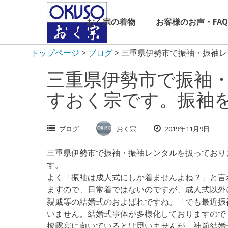
Skip
to
おく宗の着物
お客様のお声・FAQ
content
トップページ
>
ブログ
>
三重県伊勢市で振袖・振袖レ
三重県伊勢市で振袖
すおく宗です。振袖
ブログ
おく宗
2019年11月9日
三重県伊勢市で振袖・振袖レンタルを扱っており
す。
よく「振袖は成人式にしか着ませんよね？」と言
ますので、日常着ではないのですが、成人式以外
親戚等の結婚式のおよばれですね。「でも最近振
いません。結婚式事体が多様化しておりますので
披露宴に向いているとは思いませんが、神前結婚