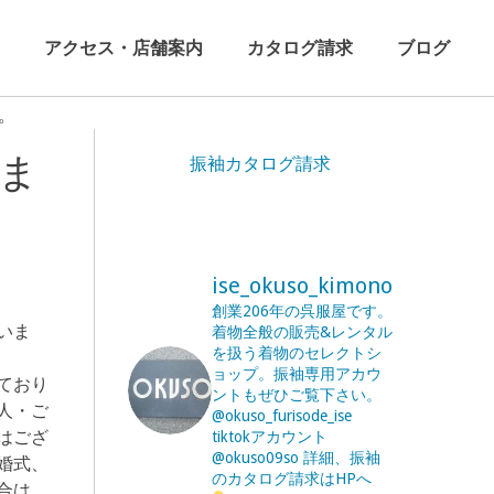
アクセス・店舗案内
カタログ請求
ブログ
。
ま
振袖カタログ請求
ise_okuso_kimono
創業206年の呉服屋です。
いま
着物全般の販売&レンタル
を扱う着物のセレクトシ
ョップ。振袖専用アカウ
ており
ントもぜひご覧下さい。
人・ご
@okuso_furisode_ise
はござ
tiktokアカウント
@okuso09so
詳細、振袖
婚式、
のカタログ請求はHPへ
合は、