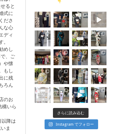
表せると
婚式に
くださ
んな心
エディ
す。
勧めし
事で、ご
）や懐
。もし
出に残
ちろん
店のお
結構いら
さらに読み込む
目以降は
Instagram でフォロー
思いま