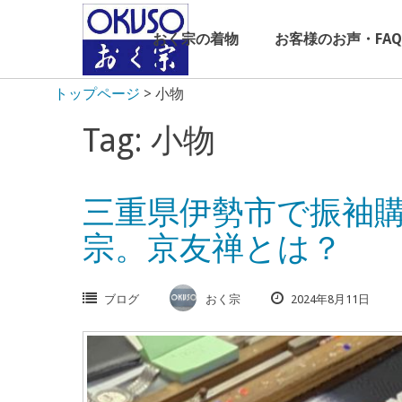
Skip
to
おく宗の着物
お客様のお声・FAQ
content
トップページ
>
小物
Tag: 小物
三重県伊勢市で振袖
宗。京友禅とは？
ブログ
おく宗
2024年8月11日