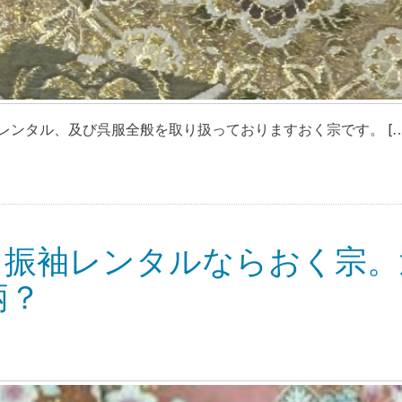
ンタル、及び呉服全般を取り扱っておりますおく宗です。 […
・振袖レンタルならおく宗。
柄？