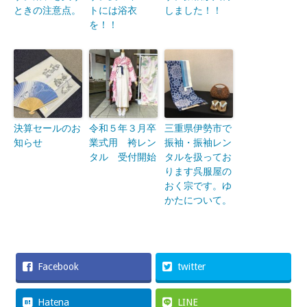
ときの注意点。
トには浴衣
しました！！
を！！
決算セールのお
令和５年３月卒
三重県伊勢市で
知らせ
業式用 袴レン
振袖・振袖レン
タル 受付開始
タルを扱ってお
ります呉服屋の
おく宗です。ゆ
かたについて。
Facebook
twitter
Hatena
LINE