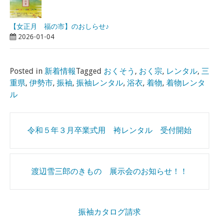
【女正月 福の市】のおしらせ♪
2026-01-04
Posted in
新着情報
Tagged
おくそう
,
おく宗
,
レンタル
,
三
重県
,
伊勢市
,
振袖
,
振袖レンタル
,
浴衣
,
着物
,
着物レンタ
ル
Post
令和５年３月卒業式用 袴レンタル 受付開始
navigation
渡辺雪三郎のきもの 展示会のお知らせ！！
振袖カタログ請求