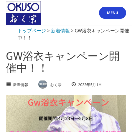
Skip
to
MENU
content
トップページ
>
新着情報
>
GW浴衣キャンペーン開催
中！！
GW浴衣キャンペーン開
催中！！
新着情報
おく宗
2022年5月1日