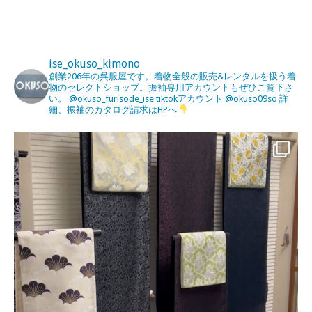
ise_okuso_kimono
創業206年の呉服屋です。着物全般の販売&レンタルを扱う着
物のセレクトショップ。振袖専用アカウントもぜひご覧下さ
い。
@okuso_furisode_ise
tiktokアカウント
@okuso09so
詳
細、振袖のカタログ請求はHPへ