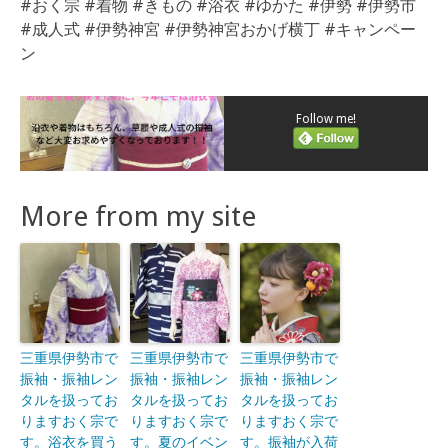
#おく宗 #着物 #きもの #浴衣 #ゆかた #伊勢 #伊勢市
#成人式 #伊勢神宮 #伊勢神宮おかげ横丁 #キャンペー
ン
Follow me!
More from my site
三重県伊勢市で
三重県伊勢市で
三重県伊勢市で
振袖・振袖レン
振袖・振袖レン
振袖・振袖レン
タルを扱ってお
タルを扱ってお
タルを扱ってお
りますおく宗で
りますおく宗で
りますおく宗で
す。浴衣を買う
す。夏のイベン
す。振袖が入荷