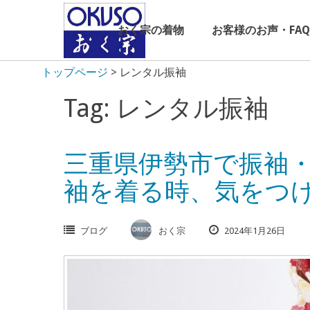
Skip
to
おく宗の着物
お客様のお声・FAQ
content
トップページ
>
レンタル振袖
Tag: レンタル振袖
三重県伊勢市で振袖
袖を着る時、気をつ
ブログ
おく宗
2024年1月26日