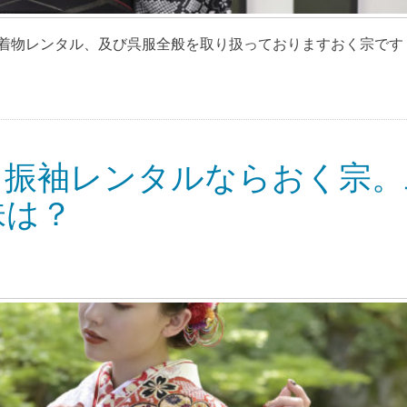
物レンタル、及び呉服全般を取り扱っておりますおく宗です [
・振袖レンタルならおく宗。
味は？