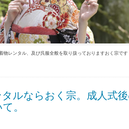
物レンタル、及び呉服全般を取り扱っておりますおく宗です [
ンタルならおく宗。成人式後
いて。