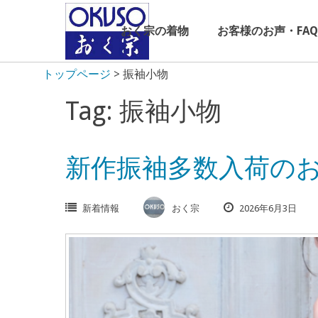
Skip
to
おく宗の着物
お客様のお声・FAQ
content
トップページ
>
振袖小物
Tag: 振袖小物
新作振袖多数入荷の
新着情報
おく宗
2026年6月3日