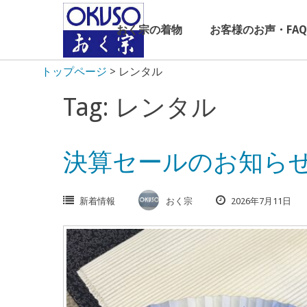
Skip
to
おく宗の着物
お客様のお声・FAQ
content
トップページ
>
レンタル
Tag: レンタル
決算セールのお知ら
新着情報
おく宗
2026年7月11日