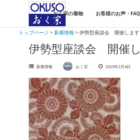
Skip
to
おく宗の着物
お客様のお声・FAQ
content
トップページ
>
新着情報
>
伊勢型座談会 開催します
伊勢型座談会 開催
新着情報
おく宗
2023年2月4日