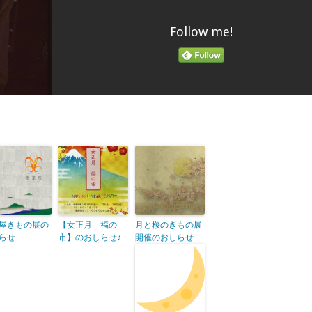
Follow me!
屋きもの展の
【女正月 福の
月と桜のきもの展
らせ
市】のおしらせ♪
開催のおしらせ