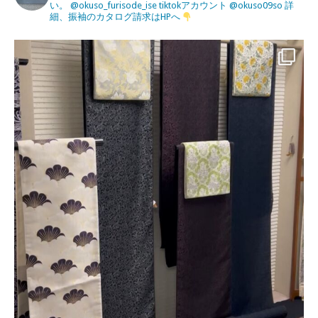
い。
@okuso_furisode_ise
tiktokアカウント
@okuso09so
詳
細、振袖のカタログ請求はHPへ