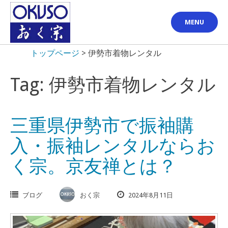
Skip
to
MENU
content
トップページ
>
伊勢市着物レンタル
Tag: 伊勢市着物レンタル
三重県伊勢市で振袖購
入・振袖レンタルならお
く宗。京友禅とは？
ブログ
おく宗
2024年8月11日