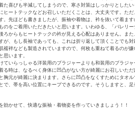
着た喜びも半減してしまうので、寒さ対策はしっかりとしたい
にヒートテックなどお召しいただくことは、大丈夫です。ただ
す。先ほども書きましたが、振袖や着物は、衿を抜いて着ます
ものをご着用いただきたいと思います。いわゆる、「バレリー
後ろからもヒートテックの衿が見える心配はありません。また
すが、もし長袖であっても、これは折り返して頂くことでも対
肌襦袢なども製造されていますので、何枚も重ねて着るのが嫌
と思います。
けていらっしゃる洋装用のブラジャーよりも和装用のブラジャ
着る時は、なるべく身体に凹凸がない方が綺麗にお召しいただ
と胸元が綺麗に決まります。さらに凹凸をなくすためにタオル
とで、帯を高い位置にキープできるのです。そうしますと、足
を効かせて、快適な振袖・着物姿を作っていきましょう！！