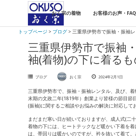
Skip
to
おく宗の着物
お客様のお声・FAQ
content
トップページ
>
ブログ
>
三重県伊勢市で振袖・振袖レ
三重県伊勢市で振袖
袖(着物)の下に着る
ブログ
おく宗
2024年2月1日
三重県伊勢市で、振袖・振袖レンタル、及び、着
末期の文政二年(1819年）創業より皆様の節目
(振袖)に関するご相談やお悩みの解決に対応して
まだまだ寒い日が続いておりますが、成人式(二
着物の下には、ヒートテックなど暖かい下着を着
は、帯回りは暖かいのですが、衿を抜いて着て、