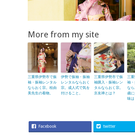
More from my site
三重県伊勢市で振
伊勢で振袖・振袖
三重県伊勢市で振
三重
袖・振袖レンタル
レンタルならおく
袖購入・振袖レン
袖・
ならおく宗。桂由
宗。成人式で気を
タルならおく宗。
なら
美先生の着物。
付けること。
京友禅とは？
歳に
味は
Facebook
twitter