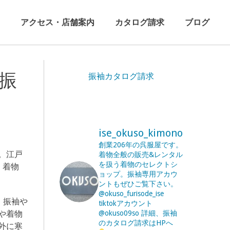
アクセス・店舗案内
カタログ請求
ブログ
振
振袖カタログ請求
ise_okuso_kimono
創業206年の呉服屋です。
。江戸
着物全般の販売&レンタル
を扱う着物のセレクトシ
、着物
ョップ。振袖専用アカウ
ントもぜひご覧下さい。
@okuso_furisode_ise
、振袖や
tiktokアカウント
や着物
@okuso09so
詳細、振袖
のカタログ請求はHPへ
外に寒