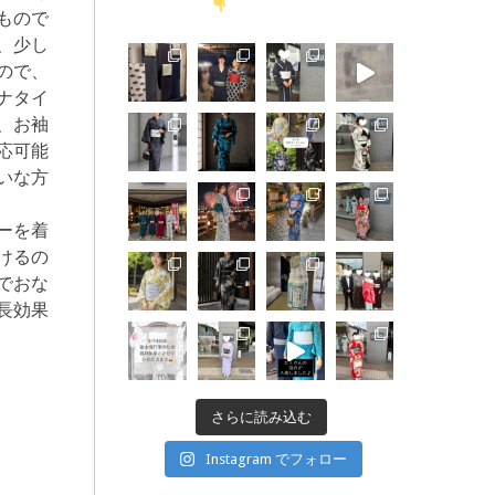
もので
、少し
ので、
ナタイ
、お袖
応可能
いな方
ーを着
けるの
でおな
長効果
さらに読み込む
Instagram でフォロー