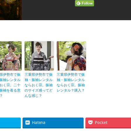
県伊勢市で振
三重県伊勢市で振
三重県伊勢市で振
振袖レンタル
袖・振袖レンタル
袖・振袖レンタル
おく宗。二十
ならおく宗。振袖
ならおく宗。振袖
振袖を着る意
のサイズ感ってど
レンタル？購入？
？
んな感じ？
Hatena
Pocket