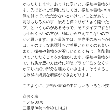
かったりします。あまりに寒いと、振袖や着物を
す。先ほどのご質問に対しては、振袖や着物の中
気を付けていただかないといけないことがありま
前はもちろんの事、後ろも襟ぐりが大きく開いた
プ」というものがあるそうで、そのタイプですと
も七分くらいの方が、袖口から見えてこないので
かと思います。また最近では、冬専用のあったか
は、そのような肌襦袢をご着用いただくのも良い
また、振袖や着物をお召しいただく時は、普段着
けていただくことをお勧めします。振袖や着物を
で、お胸が豊の方は特に和装ブラで凹凸をなくす
か回りの細い部分を埋めていきます。そうするこ
も抜群の綺麗な着姿ができあがります。
このように、振袖や着物の中にもいろいろと小技
◎おく宗
〒516-0078
三重県伊勢市曽祢1₋14₋21