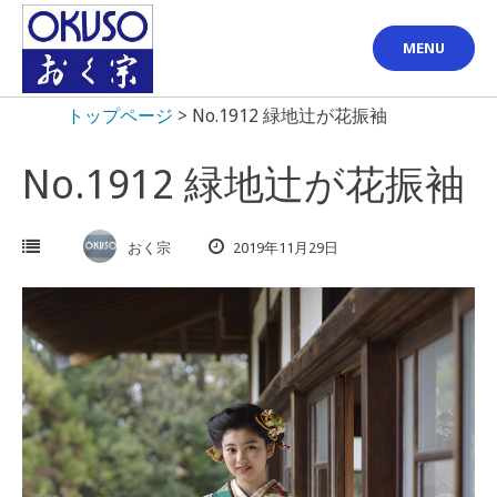
Skip
to
MENU
content
トップページ
>
No.1912 緑地辻が花振袖
No.1912 緑地辻が花振袖
おく宗
2019年11月29日