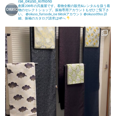
ise_okuso_kimono
創業206年の呉服屋です。着物全般の販売&レンタルを扱う着
物のセレクトショップ。振袖専用アカウントもぜひご覧下さ
い。
@okuso_furisode_ise
tiktokアカウント
@okuso09so
詳
細、振袖のカタログ請求はHPへ