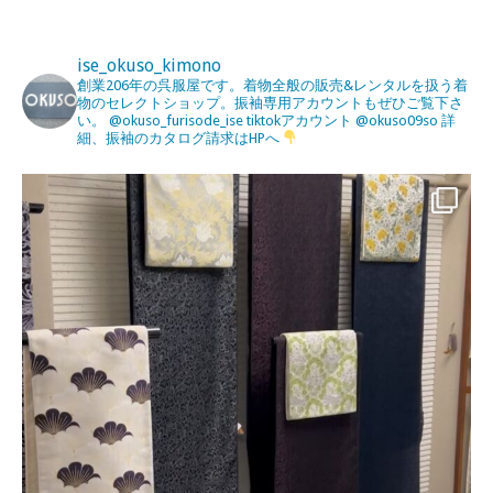
ise_okuso_kimono
創業206年の呉服屋です。着物全般の販売&レンタルを扱う着
物のセレクトショップ。振袖専用アカウントもぜひご覧下さ
い。
@okuso_furisode_ise
tiktokアカウント
@okuso09so
詳
細、振袖のカタログ請求はHPへ